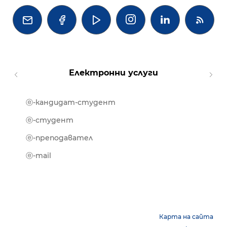




Електронни услуги
ⓔ-кандидат-студент
MOOD
ⓔ-биб
ⓔ-студент
ⓔ-кни
ⓔ-преподавател
ⓔ-trai
ⓔ-mail
Карта на сайта