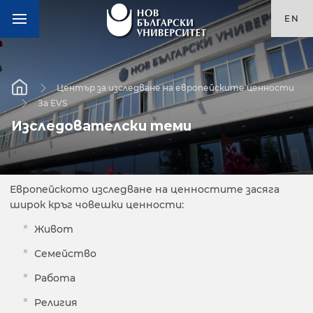
EN
Център за изследване на европейските ценности
За EVS
Изследователски теми
Европейското изследване на ценностите засяга
широк кръг човешки ценности:
Живот
Семейство
Работа
Религия