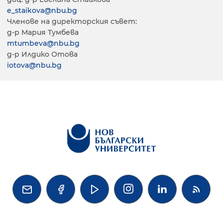
e_staikova@nbu.bg
Членове на директорския съвет:
д-р Мария Тумбева
mtumbeva@nbu.bg
д-р Илдико Отова
iotova@nbu.bg



