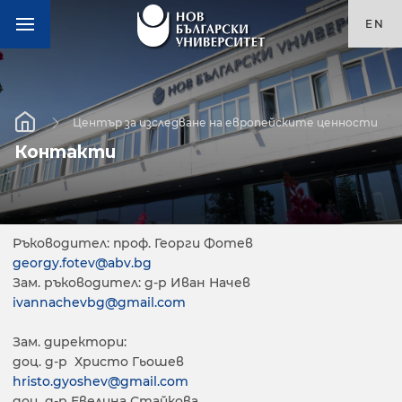
EN
Център за изследване на европейските ценности
Контакти
Ръководител: проф. Георги Фотев
georgy.fotev@abv.bg
Зам. ръководител: д-р Иван Начев
ivannachevbg@gmail.com
Зам. директори:
доц. д-р Христо Гьошев
hristo.gyoshev@gmail.com
доц. д-р Евелина Стайкова