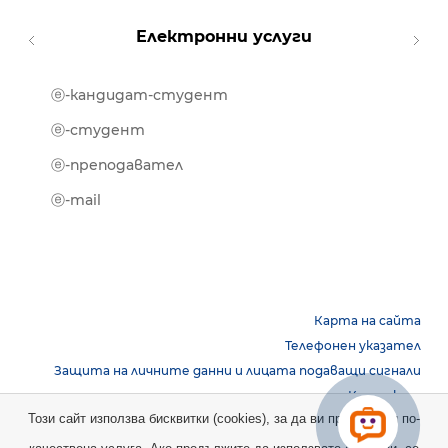
Електронни услуги
ⓔ-кандидат-студент
MOOD
ⓔ-биб
ⓔ-студент
ⓔ-кни
ⓔ-преподавател
ⓔ-trai
ⓔ-mail
Карта на сайта
Телефонен указател
Защита на личните данни и лицата подаващи сигнали
Контакти
Този сайт използва бисквитки (cookies), за да ви предостави по-